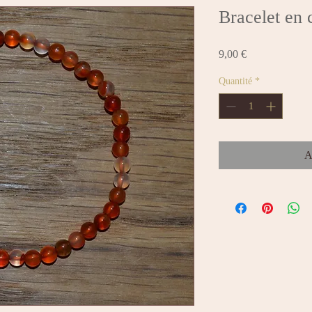
Votre livraison est offerte à partir de 25 €
Bracelet en 
Prix
9,00 €
Quantité
*
A