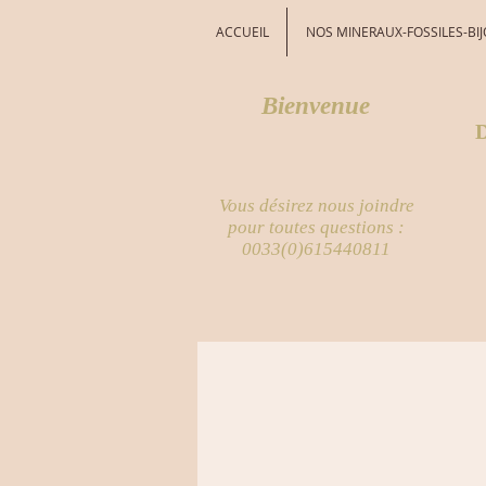
ACCUEIL
NOS MINERAUX-FOSSILES-BI
Bienvenue
D
Vous désirez nous joindre
pour toutes questions :
0033(0)615440811
Vous achete