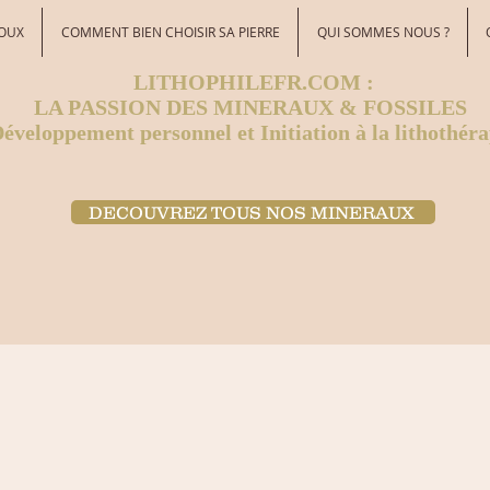
JOUX
COMMENT BIEN CHOISIR SA PIERRE
QUI SOMMES NOUS ?
LITHOPHILEFR.COM :
LA PASSION DES MINERAUX & FOSSILES
éveloppement personnel et Initiation à la lithothéra
DECOUVREZ TOUS NOS MINERAUX ​
z la pierre qui est présentée, une meilleure garantie pour votre