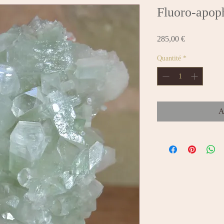
Votre livraison est offerte à partir de 25 €
Fluoro-apoph
Prix
285,00 €
Quantité
*
A