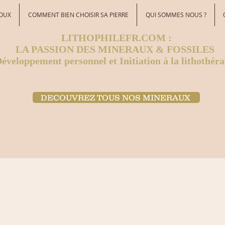
JOUX
COMMENT BIEN CHOISIR SA PIERRE
QUI SOMMES NOUS ?
LITHOPHILEFR.COM :
LA PASSION DES MINERAUX & FOSSILES
éveloppement personnel et Initiation à la lithothéra
DECOUVREZ TOUS NOS MINERAUX ​
z la pierre qui est présentée, une meilleure garantie pour votre