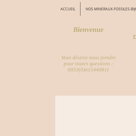
ACCUEIL
NOS MINERAUX-FOSSILES-BI
Bienvenue
D
Vous désirez nous joindre
pour toutes questions :
0033(0)615440811
Vous achete