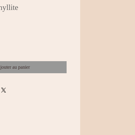
yllite
jouter au panier