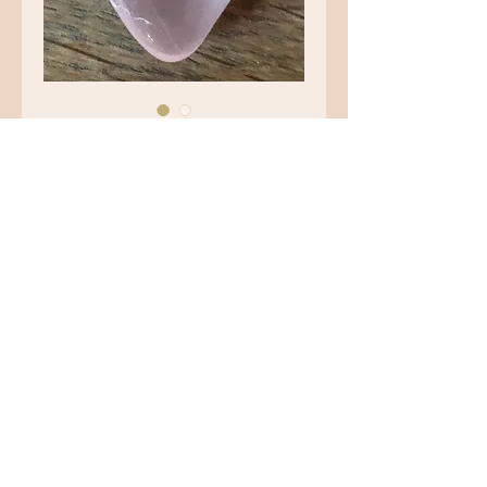
Quartz rose
Prix
3,00 €
Quantité
*
Ajouter au panier
Quartz rose
Origine : Brésil
Dimension : 3.4 X 2 X 0.9 cm
Référence : QRO02 R3.6